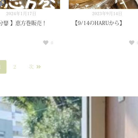
2024年1月17日
2023年9月14日
分👹 】恵方巻販売！
【9/14のHARUから】
0
1
2
次