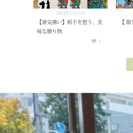
2024年7月16日
【暑気拂い】相手を想う、美
【 節
味な贈り物
0