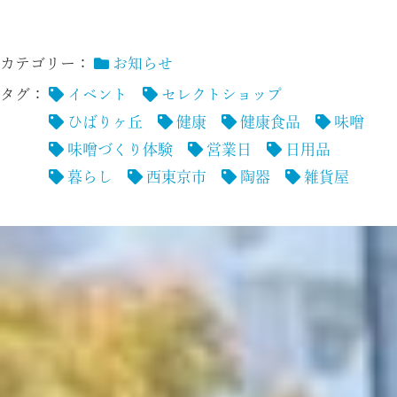
カテゴリー：
お知らせ
タグ：
イベント
セレクトショップ
ひばりヶ丘
健康
健康食品
味噌
味噌づくり体験
営業日
日用品
暮らし
西東京市
陶器
雑貨屋