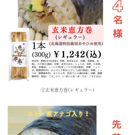
①玄米恵方巻(レギュラー)