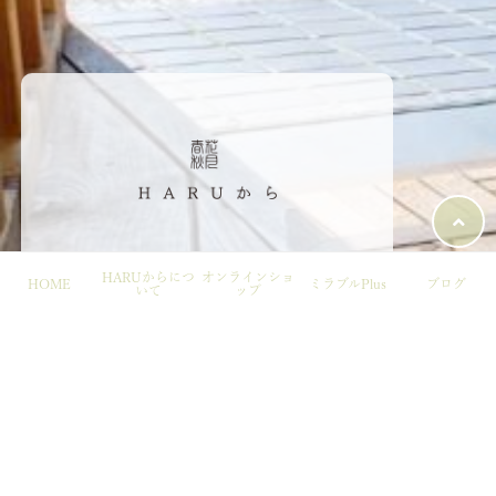
HARUからにつ
オンラインショ
〒202-0001 東京都⻄東京市ひばりヶ丘2-8-12
HOME
ミラブルPlus
ブログ
いて
ップ
TEL: 042-430-4308
FAX: 042-430-4328
携帯(お店)：080-5916-7966
Mail: harukara0407@mbr.nifty.com
営業時間 10:00-18:00
営業⽇ ⽉曜定休＋臨時休業→
（詳細）
© 春花秋月HARUから All rights reserved.