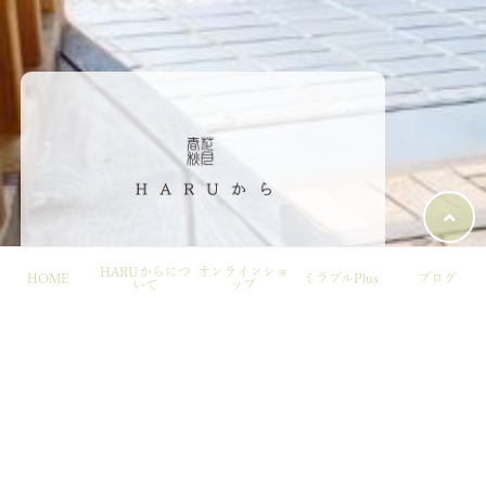
HARUからにつ
オンラインショ
〒202-0001 東京都⻄東京市ひばりヶ丘2-8-12
HOME
ミラブルPlus
ブログ
いて
ップ
TEL: 042-430-4308
FAX: 042-430-4328
携帯(お店)：080-5916-7966
Mail: harukara0407@mbr.nifty.com
営業時間 10:00-18:00
営業⽇ ⽉曜定休＋臨時休業→
（詳細）
© 春花秋月HARUから All rights reserved.