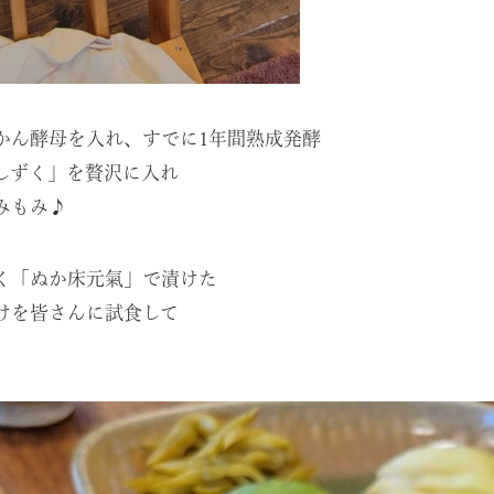
かん酵母を入れ、すでに1年間熟成発酵
しずく」を贅沢に入れ
みもみ♪
く「ぬか床元氣」で漬けた
けを皆さんに試食して